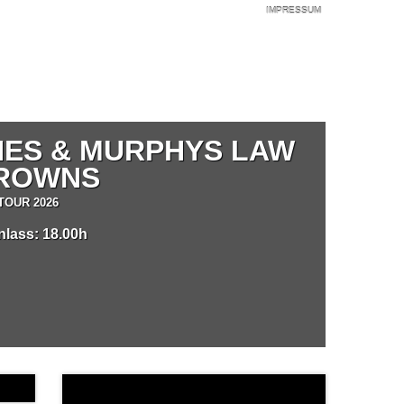
IMPRESSUM
NES & MURPHYS LAW
DROWNS
TOUR 2026
inlass: 18.00h