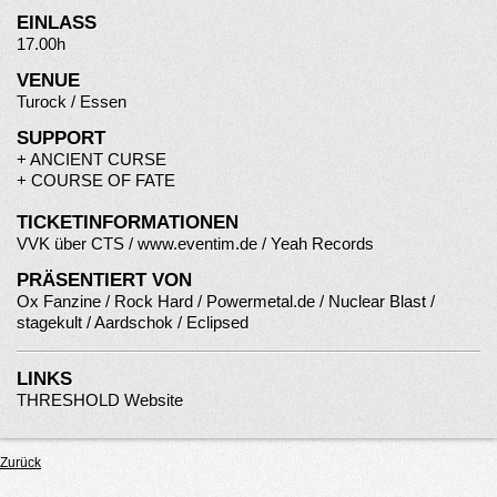
EINLASS
17.00h
VENUE
Turock / Essen
SUPPORT
+
ANCIENT CURSE
+
COURSE OF FATE
TICKETINFORMATIONEN
VVK über CTS /
www.eventim.
d
e
/ Yeah Records
PRÄSENTIERT VON
Ox Fanzine / Rock Hard / Powermetal.de / Nuclear Blast /
stagekult / Aardschok / Eclipsed
LINKS
THRESHOLD Website
Zurück